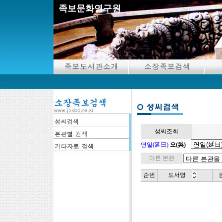
족보문화연구원
성씨조회
연일(延日)
오(吳)
다른 본관
순번
도서명