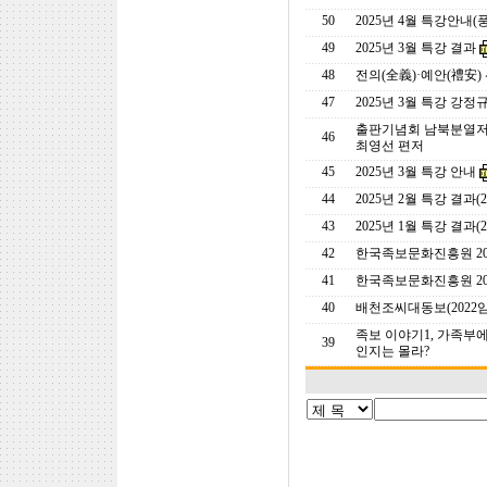
50
2025년 4월 특강안내(
49
2025년 3월 특강 결과
48
전의(全義)·예안(禮安)
47
2025년 3월 특강 강
출판기념회 남북분열저
46
최영선 편저
45
2025년 3월 특강 안내
44
2025년 2월 특강 결과(20
43
2025년 1월 특강 결과(202
42
한국족보문화진흥원 202
41
한국족보문화진흥원 202
40
배천조씨대동보(2022
족보 이야기1, 가족부에
39
인지는 몰라?