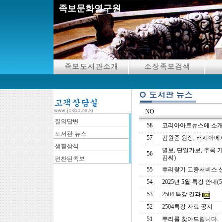
족보문화연구원
NO
58
코리아아트뉴스에 소개
57
김원준 원장, 러시아에서 족
별보, 단일가보, 추록 
56
김씨)
55
뿌리찾기 고증서비스 
54
2025년 5월 특강 안내(5.
53
2504 특강 결과
52
2504특강 자료 공지
51
뿌리를 찾아드립니다.