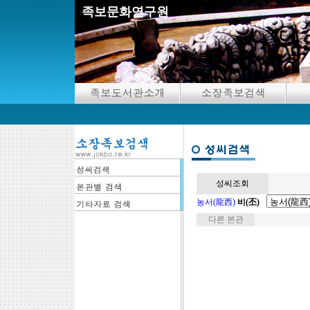
족보문화연구원
성씨조회
농서(龍西)
비(丕)
다른 본관