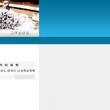
카
타
파
하
분파도
|
유적지
|
소장족보목록