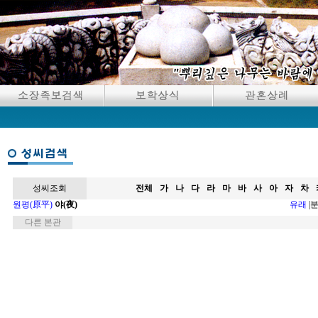
성씨조회
전체
가
나
다
라
마
바
사
아
자
차
원평(原平)
야(夜)
유래
|
다른 본관