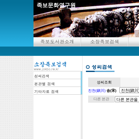
족보문화연구원
성씨조회
진천(鎭川)
송(宋)
다른 본관