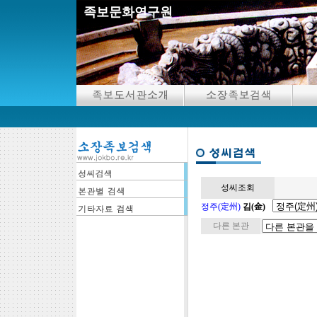
족보문화연구원
성씨조회
정주(定州)
김(金)
다른 본관