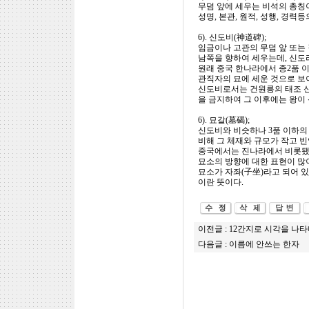
무덤 앞에 세우는 비석의 총칭
성명, 본관, 원적, 성행, 경력
6). 신도비(神道碑);
임금이나 고관의 무덤 앞 또는
남쪽을 향하여 세우는데, 신도라
원래 중국 한나라에서 종2품 
관직자의 묘에 세운 것으로 보
신도비로서는 건원릉의 태조 신
을 금지하여 그 이후에는 왕이
6). 묘갈(墓碣);
신도비와 비슷하나 3품 이하의
비해 그 체재와 규모가 작고 빈
중국에서는 진나라에서 비롯됐으
묘소의 방향에 대한 표현이 많이
묘소가 자좌(子坐)라고 되어 있
이란 뜻이다.
이전글 :
12간지로 시각을 나타
다음글 :
이름에 안쓰는 한자