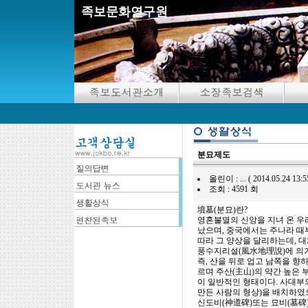
족보문화연구원
분묘제도
올린이 : ... ( 2014.05.24 13:55
조회 : 4591 회
墳墓(분묘)란?
영혼불멸의 신앙을 지녀 온 우
났으며, 중국에서는 주나라 때부
따라 그 양상을 달리하는데, 
풍수지리설(風水地理說)에 의
즉, 산을 뒤로 업고 남쪽을 향하
르며 주산(主山)의 약간 높은 
이 일반적인 형태이다. 사대부
만든 사람의 형상)을 배치하였으
신도비(神道碑)또는 묘비(墓碑)