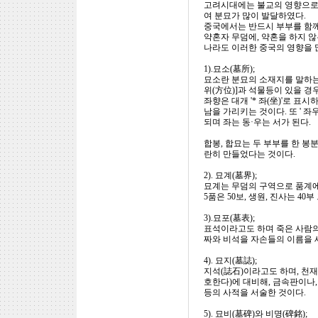
고려시대에는 불교의 영향으로 
여 분묘가 많이 발달하였다.
중국에서는 반드시 부부를 함께
약혼자 무덤에, 약혼을 하지 않
나라도 이러한 중국의 영향을 
1).묘소(墓所);
묘소란 분묘의 소재지를 말하는 
위(方位)]과 석물등이 있을 
좌향은 대개 '* 좌(坐)'로 표
남을 가리키는 것이다. 또 ' 
되며 좌는 동·우는 서가 된다.
합봉, 합묘는 두 부부를 한 봉
란히 만들었다는 것이다.
2). 묘계(墓界);
묘계는 무덤의 구역으로 품계에 따라
5품은 50보, 생원, 진사는 4
3).묘포(墓表);
표석이라고도 하며 죽은 사람의 
짜와 비석을 자손들의 이름을 
4). 묘지(墓誌);
지석(誌石)이라고도 하며, 천재
호한다)에 대비해, 금속판이나, 
등의 사적을 서술한 것이다.
5). 묘비(墓碑)와 비명(碑銘);