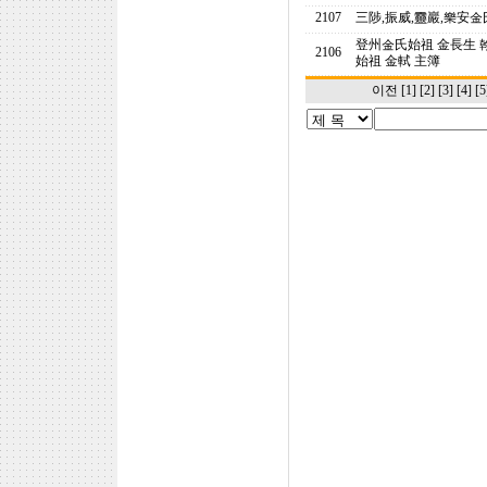
2107
三陟,振威,靈巖,樂安
登州金氏始祖 金長生 
2106
始祖 金軾 主簿
이전
[1]
[2]
[3]
[4]
[5