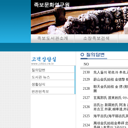
족보문화연구원
NO
2130
先人들의 初名과 本名,
2129
蔚山金氏始祖 金德摯 
順天金氏始祖 金 摠 (
2128
圖
2127
玄風郭氏 渡來姓氏 아
吉氏는 新羅姓氏 阿飡 
2126
肖古王 外家,柳車達,外
2125
海平吉氏(海平縣吉氏其
萬頃金氏始祖金希磾 忠
2124
爲籍,) 本貫이 3곳이다,