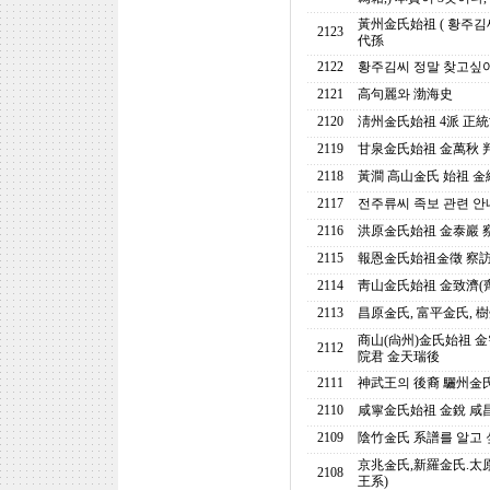
黃州金氏始祖 ( 황주김
2123
代孫
2122
황주김씨 정말 찾고싶어
2121
高句麗와 渤海史
2120
淸州金氏始祖 4派 正
2119
甘泉金氏始祖 金萬秋 判
2118
黃澗 高山金氏 始祖 金
2117
전주류씨 족보 관련 
2116
洪原金氏始祖 金泰巖 
2115
報恩金氏始祖金徵 察訪
2114
靑山金氏始祖 金致濟(齊
2113
昌原金氏, 富平金氏, 
商山(尙州)金氏始祖 
2112
院君 金天瑞後
2111
神武王의 後裔 驪州金氏
2110
咸寧金氏始祖 金銳 咸
2109
陰竹金氏 系譜를 알고 
京兆金氏,新羅金氏.太
2108
王系)