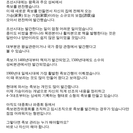
조선시대에는 왕족과 주요 성씨에서
족보를 편찬했습니다.
이 때 새로운 족보를 만들면서 자신의 집에 전해져 오는
가승(家乘) 또는 가첩(家牒)이라는 소규모의 보첩(譜牒)을
모아서 편찬하여 발간했습니다.
조선시대는 발간한다는 일이 엄청 어려운 일이었습니다.
종이도 비쌌을 뿐아니라 목판본이나 활자본으로 책을 발행한다는 것은
일반이나 양반이라도 쉽지 않은 일이었을 것입니다.
대부분은 왕실관련이거나 국가 중앙 관청에서 발간했다고
볼 수 있습니다.
족보가 1400년대부터 책자가 발간되었고, 1500년대에도 소수의
성씨본관에서만 발간되었습니다.
1900년대 일제시대에 가장 활발한 족보간행이 이뤄졌습니다.
이 때 위보라는 것도 많이 만들어 졌다고 보여집니다.
현대에 와서는 족보는 개인도 많이 발간합니다.
이제 가승이라는 개념으로 자신의 직계 선조의 내용을 정리하고
4~5대조부터는 상세히 기록하는 형태로 소형의 족보를 만들고 있습니다.
아직도 대종회나 파종회 등에서
족보편찬위원회를 조직하고 임시조직으로 족보를 발간하는 경우가 있습니다만
점점 어려워지는 형편입니다.
그렇다면 족보 관리는 누가 해야할까요?
바로 나 자신이 해야 합니다.