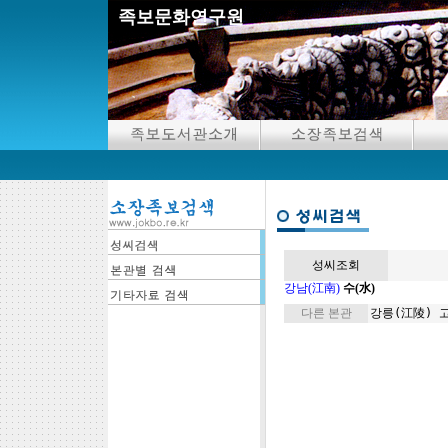
족보문화연구원
성씨조회
강남(江南)
수(水)
다른 본관
강릉(江陵)