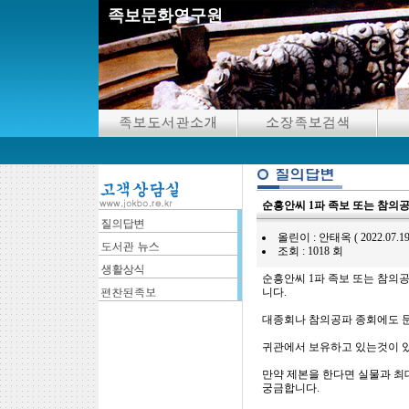
족보문화연구원
순흥안씨 1파 족보 또는 참의
올린이 : 안태옥 ( 2022.07.19 11
조회 : 1018 회
순흥안씨 1파 족보 또는 참의
니다.
대종회나 참의공파 종회에도 문
귀관에서 보유하고 있는것이 있
만약 제본을 한다면 실물과 최
궁금합니다.