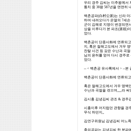
우리 경주 김씨는 미추왕께서 처음 
통치 중 38왕 587년을 면면히 
백촌공파(白村公派)는 신라 마
하여 내려오다가 은열의 7세손
군이 김해로 지명이 변경되면서 
상을 이루다가 본 파조(派祖)이
었다.
백촌공이 단종사화에 연류되고 그
지, 혹은 절해고도에서 겨우 명
찬탈 사건 등 갖은 수난과 곡절을
님의 윤허를 얻어 다시 경주로 
었다.
-- < 백촌공 유사록에서 > --
백촌공이 단종사화에 연류되고 그
혹은 절해고도에서 겨우 명백만
수난과 곡절을 겪으며,,,,,라 써
김시흥 김녕김씨 관조 & 경주
시흥이후 어지럽던 관향을 경주
무식 하던지,,
김연구위원님 김녕김씨 어느족보
충의공파는 김녕김씨 한 분파에