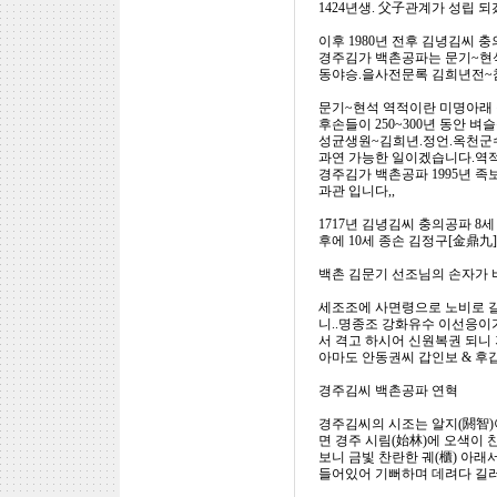
1424년생. 父子관계가 성립 
이후 1980년 전후 김녕김씨 
경주김가 백촌공파는 문기~현
동야승.을사전문록 김희년전~
문기~현석 역적이란 미명아래 
후손들이 250~300년 동안 
성균생원~김희년.정언.옥천군수
과연 가능한 일이겠습니다.역
경주김가 백촌공파 1995년 족
과관 입니다,,
1717년 김녕김씨 충의공파 8
후에 10세 종손 김정구[金鼎九
백촌 김문기 선조님의 손자가 
세조조에 사면령으로 노비로 갈
니..명종조 강화유수 이선응이가
서 격고 하시어 신원복권 되니
아마도 안동권씨 갑인보 & 후갑인
경주김씨 백촌공파 연혁
경주김씨의 시조는 알지(閼智)
면 경주 시림(始林)에 오색이
보니 금빛 찬란한 궤(櫃) 아래
들어있어 기뻐하며 데려다 길러 