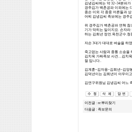
김녕김씨에는 약 32~34분파가
경주김가 백촌공파 이외에는 다
종손 이외 각 종중 어른들과 
어찌 김녕김씨 족보에는 경주김
위 경주김가 백촌공파 연혁 참조
기가 막히는 일이지요. 손자라
하는 김희년 정언.옥천군수.청풍
자손 3대가 대대로 벼슬을 하였
죽고없는 사람과 종통 소송을 하
김치욱 가짜족보 사건....김치
절 입니다..
김계훈~김자용~김희년~김양봉
김덕년이는 김희년이 아우이고
김연구위원님 김녕김씨 어느 족
이전글 :
re:뿌리찾기
다음글 :
족보문의