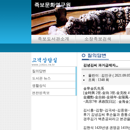
족보문화연구원
김녕김씨 과거급제자,,,
올린이 : 김인규 ( 2021.09.05 20:
조회 : 1348 회
金寧金氏先系
[金時興 2世-金珦 3世-金克稅 4
金繼勳-金自鎔-金禧年-金陽鳳-
<高宗7年 承政院日記 : 金海
김시흥~김향~김극세~김중원~
후기 김녕김씨 후손들과 종통
경주김가 백촌공파라고 본관을
김현석 1420년생.권영금 14