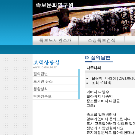
족보문화연구원
나주나씨
올린이 : 나효정 ( 2021.06.10 23
조회 : 914 회
아버지 나병수
할아버지 나종범
증조할아버지 나광균
고조?
족보를 잃어버려서
알수가없어서 문의드립니다
혹시 고조할아버지 성함과 할머
생년과 사망년월까지요
묘지이장문제로 알아야한대서