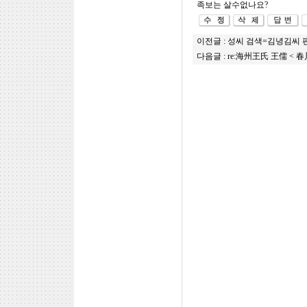
족보는 살수없나요?
이전글 :
성씨 검색=김녕김씨 편
다음글 :
re:海州王氏 王儒 <