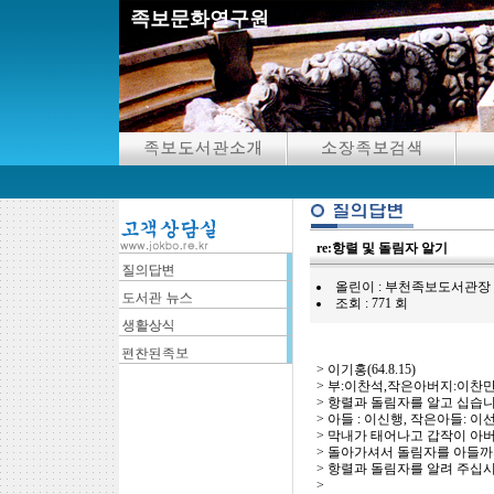
족보문화연구원
re:항렬 및 돌림자 알기
올린이 : 부천족보도서관장 ( 2020.1
조회 : 771 회
> 이기홍(64.8.15)
> 부:이찬석,작은아버지:이찬
> 항렬과 돌림자를 알고 십습니
> 아들 : 이신행, 작은아들: 이
> 막내가 태어나고 갑작이 아
> 돌아가셔서 돌림자를 아들까
> 항렬과 돌림자를 알려 주십시
>