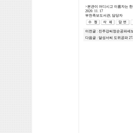
>본관이 어디시고 이름자는 한
2020. 11. 17
부천족보도서관; 담당자
이전글 :
진주강씨정순공파세
다음글 :
달성서씨 도위공파 2