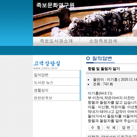
족보문화연구원
항렬 및 돌림자 알기
올린이 : 이기홍 ( 2020.11.14 22
조회 : 743 회
이기홍(64.8.15)
부:이찬석,작은아버지:이찬만
항렬과 돌림자를 알고 십습니다
아들 : 이신행, 작은아들: 이선
막내가 태어나고 갑작이 아버
돌아가셔서 돌림자를 아들까지는
항렬과 돌림자를 알려 주십시요