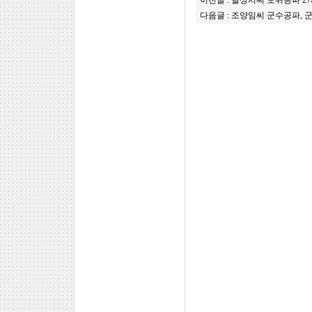
이전글 :
달성서씨 도위공파 2
다음글 :
조양임씨 군수공파, 