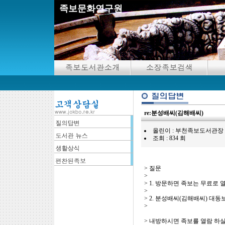
족보문화연구원
re:분성배씨(김해배씨)
올린이 : 부천족보도서관장 ( 2020.1
조회 : 834 회
> 질문
>
> 1. 방문하면 족보는 무료로
>
> 2. 분성배씨(김해배씨) 대
>
> 내방하시면 족보를 열람 하