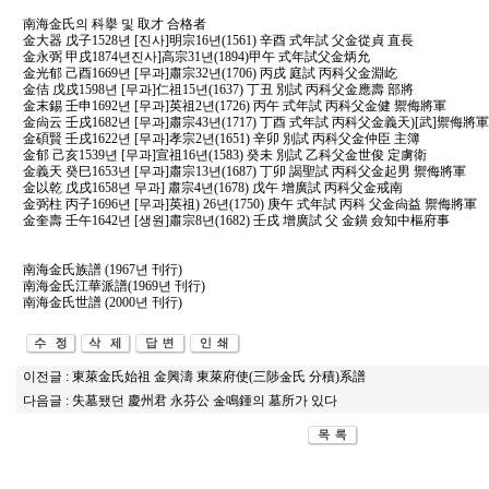
南海金氏의 科擧 및 取才 合格者
金大器 戊子1528년 [진사]明宗16년(1561) 辛酉 式年試 父金從貞 直長
金永弼 甲戌1874년진사]高宗31년(1894)甲午 式年試父金炳允
金光郁 己酉1669년 [무과]肅宗32년(1706) 丙戌 庭試 丙科父金淵屹
金佶 戊戌1598년 [무과]仁祖15년(1637) 丁丑 別試 丙科父金應壽 部將
金末錫 壬申1692년 [무과]英祖2년(1726) 丙午 式年試 丙科父金健 禦侮將軍
金尙云 壬戌1682년 [무과]肅宗43년(1717) 丁酉 式年試 丙科父金義天)[武]禦侮將軍
金碩賢 壬戌1622년 [무과]孝宗2년(1651) 辛卯 別試 丙科父金仲臣 主簿
金郁 己亥1539년 [무과]宣祖16년(1583) 癸未 別試 乙科父金世俊 定虜衛
金義天 癸巳1653년 [무과]肅宗13년(1687) 丁卯 謁聖試 丙科父金起男 禦侮將軍
金以乾 戊戌1658년 무과] 肅宗4년(1678) 戊午 增廣試 丙科父金戒南
金弼柱 丙子1696년 [무과]英祖) 26년(1750) 庚午 式年試 丙科 父金尙益 禦侮將軍
金奎壽 壬午1642년 [생원]肅宗8년(1682) 壬戌 增廣試 父 金鐄 僉知中樞府事
南海金氏族譜 (1967년 刊行)
南海金氏江華派譜(1969년 刊行)
南海金氏世譜 (2000년 刊行)
이전글 :
東萊金氏始祖 金興濤 東萊府使(三陟金氏 分積)系譜
다음글 :
失墓됐던 慶州君 永芬公 金鳴鍾의 墓所가 있다