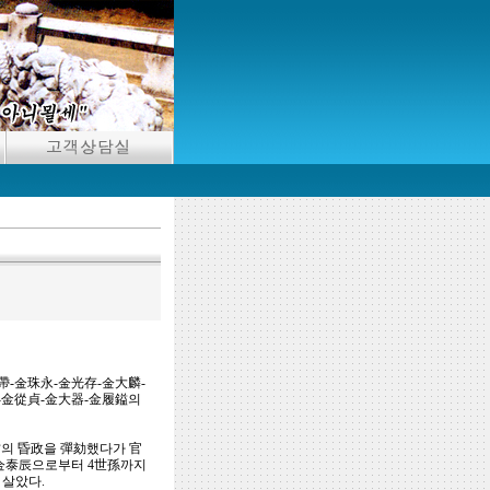
帶-金珠永-金光存-金大麟-
應-金從貞-金大器-金履鎰의
君의 昏政을 彈劾했다가 官
 金泰辰으로부터 4世孫까지
 살았다.