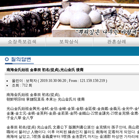
南海金氏始祖 金泰辰 初名(從貞),光山金氏 後裔
올린이 : 보학자 ( 2019.10.30 06:20 ; From : 121.159.159.219 )
조회 : 712 회
南海金氏始祖 金泰辰 初名(從貞),
朝鮮明宗때 掌隸院直長 本來는 光山金氏의 後裔
光山金氏始祖金興光-金軾-金佶-金峻-金策-金順-金廷俊-金良鑑-金義元-金光中-金
金蓮-金士元-金稹-金英利-金鼎-金若菜-金問-金鐵山-22世金謙光-23世金克愼-金
子金八華 金八亨
金泰辰 初名(從貞) 光山金氏 文肅公下 版圖判書公派인 金克愼의 孫子인데, 燕山
職에서 물러난 人物이다. 이후 어찌된 緣由인지 몰라도 南海에 定着하게 되었다.
南海에 살았고, 5世孫 金義慶부터 9世孫 金洛雲代 까지는 金浦郡 하성면 가자리에