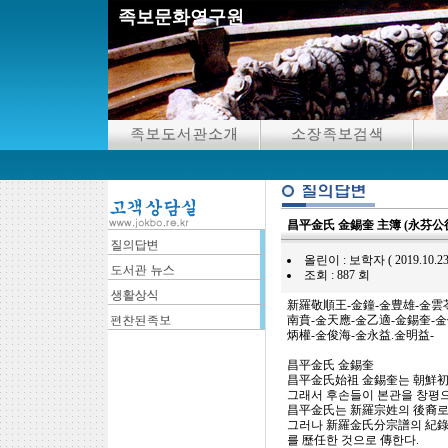
족보문화연구원
昌平金氏 金錫奎 主簿 (永芬公
올린이 : 보학자 ( 2019.10.23 08
조회 : 887 회
新羅敬順王-金鐘-金豊雄-金雲苓
南賁-金天應-金乙適-金錫奎-金
炳權-金俊海-金永益.金明益-
昌平金氏 金錫奎
昌平金氏始祖 金錫奎는 朝鮮初
그래서 후손들이 본관을 창평으
昌平金氏는 新羅宗姓의 後裔로 
그러나 新羅金氏分宗譜의 紀錄
를 歷任한 것으로 傳한다.