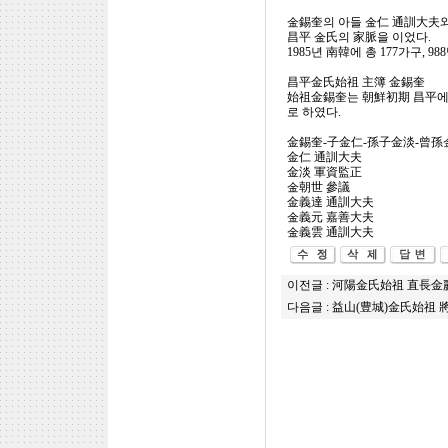
金錫奎의 아들 金仁 通訓大夫와
昌平 金氏의 家脈을 이었다.
1985년 南韓에 총 177가구, 988
昌平金氏始祖 主簿 金錫奎
始祖金錫奎는 朝鮮初期 昌平에 
로 하였다.
金錫奎-子金仁-孫子金淡-曾孫
金仁 通訓大夫
金淡 軍資監正
金朝世 參議
金義達 通訓大夫
金義元 嘉善大夫
金義雲 通訓大夫
이전글 :
河陽金氏始祖 直長金麗
다음글 :
益山(豊城)金氏始祖 