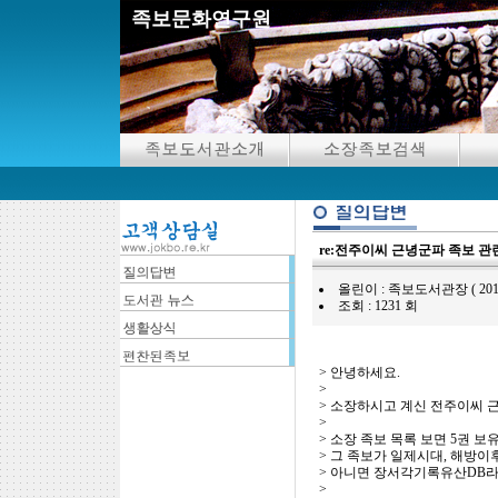
족보문화연구원
re:전주이씨 근녕군파 족보 관
올린이 : 족보도서관장 ( 2019.01.1
조회 : 1231 회
> 안녕하세요.
>
> 소장하시고 계신 전주이씨 
>
> 소장 족보 목록 보면 5권 보
> 그 족보가 일제시대, 해방이
> 아니면 장서각기록유산DB라
>