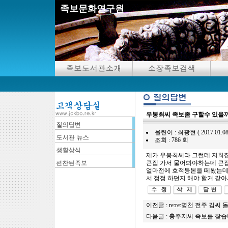
족보문화연구원
우봉최씨 족보좀 구할수 있을까
올린이 : 최광현 ( 2017.01.08 00:
조회 : 786 회
제가 우봉최씨라 그런데 저희
큰집 가서 물어봐야하는데 큰
얼마전에 호적등본을 떼봤는데 
서 정정 하던지 해야 할거 같
이전글 :
re:re:명천 전주 김씨
다음글 :
충주지씨 족보를 찾