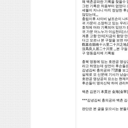
왜 백촌공파란 기록을 찾을수 
그런 기록은 처음부터 없었다 
세월이 지나니 마치 정당한 후
않았는데,,,
충립이후 사이비 날조손이 나
귀 가문이 소장하고 있는 우리
호적에 머라 기록되어 있던가 
귀 가문 어느누가 이십천리[스
계훈 고향 안의[지금의 함양 안
다고 모르나 본 구절을 보면
觀墓在縣南十六里二十川之地
沒爲良人居二十川里 ,,,본 구절
구 영동읍지에 기록됨
충북 영동에 있는 호판공 영상
라고 하였는데 성언이 후손들
김녕김씨 충의공파 77譜를 보
실제로 모 신문에 기사가 났습
호판공 영상공의 묘소는 현제까
후손들이 명의신탁 하여 관리
백촌 김문기 本貫은 金海[金寧
***김녕김씨 충의공파 백촌 김
판단은 본 글을 읽으시는 분들