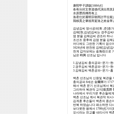
康熙甲子譜跋[1684년]
各有分封文章道德代演出而其
水原歷四傳而有上
洛君仕於麗明宗朝而討平位寵
我移貫之肇祖而駕洛之姓金寧
김녕김씨 영사공파[휘 ;준]종가
김해[현;김녕]김씨는 경주김씨
염 분을 김해김씨 관조라 하나
조선조 중후에 김염 분을 김해
어디에도 그런한 기록이 없으며
1624년에 편찬된 김해[김녕]
천계 갑자보에는 金海伯으로 기
님은 時興 선조님 입니다
1.김녕김씨 충의공파~문기~현석
2.경주김씨 백촌공파~문기~현
3.김해김씨 백촌공파~문기~흠
백촌 선조님의 신원및 복관을 
충의공파 8세손 金爾輝가 171
해서 백촌 문기 선조님께서 
그리하여 복관작 교지[復貫爵 
나라에서 우리가문 후손들에게
백촌 선조님 께서 복관작 되시
김계훈 후손들이 백촌의 종손
반복 하였습니다 패소하면 다
보다못한 왕께서 1799년[기미
모시라는 전교를 내리시어 백