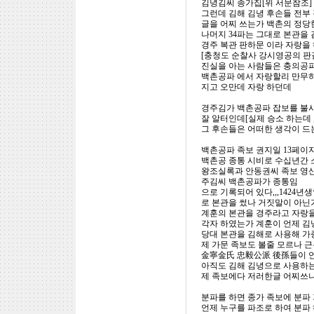
김녕김씨 종가집[위 서문참조]
그런데 김해 김녕 후손들 전부
글을 어찌 쓰는가 백촌의 정당
나머지 34파는 그대로 본관을
경주 복관 판하문 이라 자랑을
[충청도 순찰사 강시영공의 판결문
진실을 아는 사람들은 충의공파
백촌공파 에서 자랑할리 만무하고
지고 오만데 자랑 하던데
경주김가 백촌공파 잡보를 불사
잘 알터인데[실제 승소 하는데 
그 후손들은 어떠한 생각이 드
백촌공파 족보 권지일 13페이지
백촌공 종통 시비로 수십년간 
왕조실록과 안동권씨 족보 영산
주김씨 백촌공파가 종통임
으로 기록되어 있다,,,1424
로 본관을 썼나 거짓말이 아닌
계훈의 본관을 경주라고 자랑을
각자 하였는가 계훈이 언제 김
당대 본관을 김해로 사용해 가
제 가문 족보도 볼줄 모르나 근
金寧金氏 忠毅公派 後孫들이 
아직도 김해 김녕으로 사용하는 
제 족보에다 저러한글 어찌쓰
분파를 하면 종가 족보에 분파
언제 누구를 파조로 하여 분파