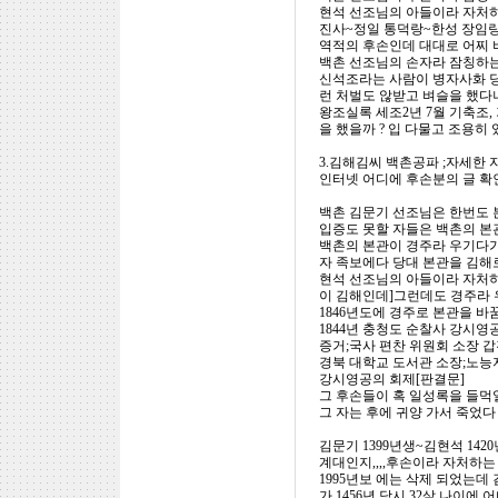
현석 선조님의 아들이라 자처
진사~정일 통덕랑~한성 장임랑
역적의 후손인데 대대로 어찌 
백촌 선조님의 손자라 잠칭하
신석조라는 사람이 병자사화 당
런 처벌도 않받고 벼슬을 했다
왕조실록 세조2년 7월 기축조
을 했을까 ? 입 다물고 조용히
3.김해김씨 백촌공파 ;자세한
인터넷 어디에 후손분의 글 확
백촌 김문기 선조님은 한번도 
입증도 못할 자들은 백촌의 본
백촌의 본관이 경주라 우기다가
자 족보에다 당대 본관을 김해
현석 선조님의 아들이라 자처하
이 김해인데]그런데도 경주라
1846년도에 경주로 본관을 바꿈
1844년 충청도 순찰사 강시
증거;국사 편찬 위원회 소장 
경북 대학교 도서관 소장;노능
강시영공의 회제[판결문]
그 후손들이 혹 일성록을 들먹
그 자는 후에 귀양 가서 죽었다
김문기 1399년생~김현석 142
계대인지,,,,후손이라 자처하는
1995년보 에는 삭제 되었는데
가 1456년 당시 32살 나이