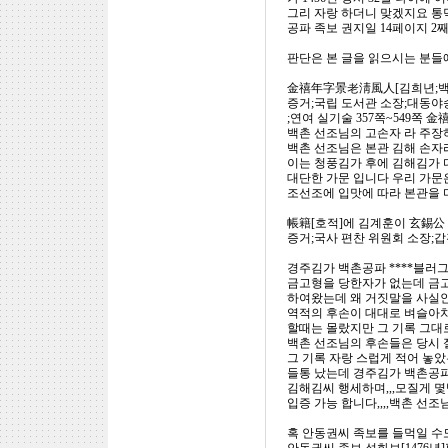
그리 자랑 하더니 맞겠지요 통
공파 족보 권지일 14페이지 2
판단은 본 글을 읽으시는 분들
金禧年字景老淸風人[김희년;백
증거;국립 도서관 소장;대동야
;연여 실기술 357쪽~549쪽
백촌 선조님의 고손자 라 주장
백촌 선조님은 본관 김해 손자
이는 청풍김가 후에 김해김가 
대단한 가문 입니다 우리 가문
조선조에 입맛에 따라 본관을 
帳籍[호적]에 김계훈이 玄錫公
증거;국사 편찬 위원회 소장;
경주김가 백촌공파 ****블러
금고형을 당한자가 없는데 금고
하여왔는데 왜 거짓말을 사실
역적의 후손이 대대로 벼슬아치
할때는 몰랐지만 그 기록 그대
백촌 선조님의 후손들은 당시 
그 기록 자랑 스럽게 적어 놓았는
들통 났는데 경주김가 백촌공파
김해김씨 행세하며,,,모질게 몇
입증 가능 합니다,,,,백촌 선
혹 안동권씨 족보를 들먹일 수