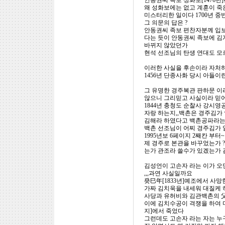
안동권씨 족보 성화보[1476년
왜 성화보에는 없고 계훈이 죽
미스터리한 일이다 1700년 
그 의문의 답은 ?
안동권씨 족보 편찬자분께 입보
다는 듯이 안동권씨 족보에 김
바뀌지 않았던가
현석 선조님의 탄생 연대도 모르
이러한 사실을 후손이라 자처하
1456년 단종사화 당시 아들이
그 유명한 경주복관 판하문 이
않으니 그리믿고 사실이라 믿
1844년 충청도 순찰사 강시
자랑 하는지,,백촌은 경주김가
김해라 하였다고 백촌공파라는 
백촌 선조님이 어찌 경주김가 
1995년보 6페이지 2째칸 
제 경주로 본관을 바꾸었는가 ?
는가 관조라 쓸수가 있겠는가
김성언이 고손자 라는 이가 오
,,,과연 사실일까요
癸巳年[1833년]예조에서 사망
가짜 김치욱을 내세워 대질케 
사당과 유허비와 김관백촌의 父
이에 김치수공이 격쟁을 하여 
지]에서 죽었다
그런데도 고손자 라는 자는 누