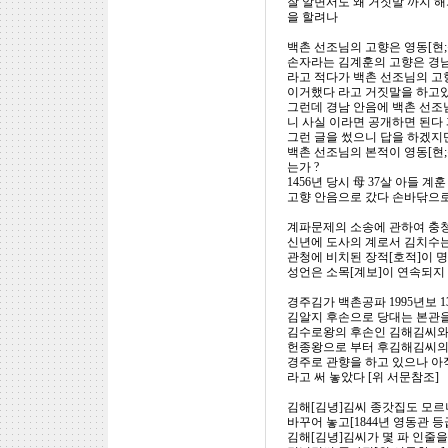
잘 알면서도 왜 거짓말 까지 
을 할려나
백촌 선조님의 고향은 영동[현
손자라는 김계훈의 고향은 경남
라고 적다가 백촌 선조님의 고
이거했다 라고 거짓말을 하고
그런데 경남 안음에 백촌 선조
니 사실 이라면 공개하면 된다
그런 글을 썼으니 답을 하겠지
백촌 선조님의 본적이 영동[현
는가 ?
1456년 당시 母 37살 아들 
고향 안음으로 갔다 손바닦으
계파문제의 소송에 관하여 충청도
신년에 도사의 계로서 김치수는
관청에 비치된 장적[호적]이 
성언은 소목[계보]이 연속되지 않
경주김가 백촌공파 1995년보 
김알지 후손으로 당대는 본관을
김수로왕의 후손인 김해김씨와 
헌종왕으로 부터 후김해김씨의 
경주로 관향을 하고 있으나 아
라고 써 놓았다 [위 서문참조]
김해[김녕]김씨 종갓집도 모르
바꾸어 놓고[1844년 영동관 등
김해[김녕]김씨가 몇 파 인줄을