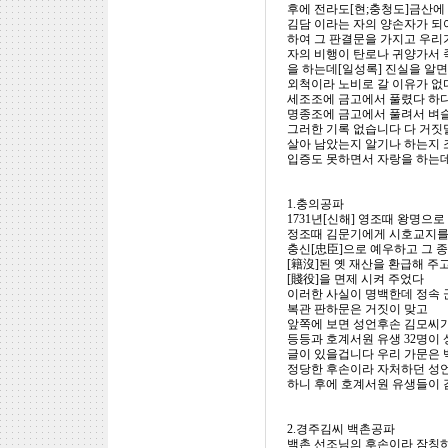
후에 전라도[현;충청도]금산에
김담 이라는 자의 양손자가 되
하여 그 판결문을 가지고 우리
자의 비행이 탄로나 귀양가서 
을 하는데[일성록] 진실을 알
외척이라 노비로 갈 이유가 없
세조조에 금고에서 풀렸다 하다
명종조에 금고에서 풀려서 벼슬
그러한 기록 없습니다 다 거짓
살아 남았는지 알기나 하는지 
입증도 못하면서 자랑을 하는데
1.충의공파
1731년[신해] 영조때 왕명으로
정조때 김문기에게 시호교지를 
충신[忠臣]으로 예우하고 그 
[籍沒]된 옛 재산을 환급해 주
[賤役]을 면제 시켜 주었다
이러한 사실이 명백한데 정속 
복관 판하문은 거짓이 맞고
앞쪽에 보면 성언후손 김모씨가
등등과 호계서원 유생 32명이
글이 있을겁니다 우리 가문은 
정당한 후손이라 자처하던 성
하니 후에 호계서원 유생들이 
2.경주김씨 백촌공파
백촌 선조님의 후손이라 잠칭하