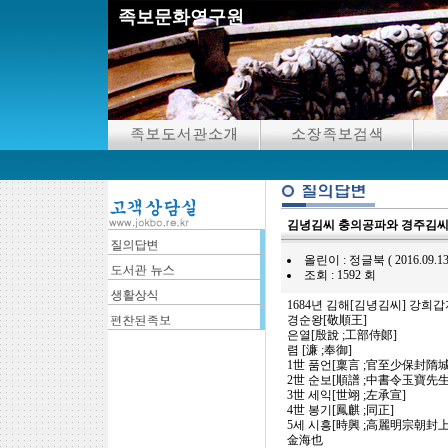
족보문화연구원
김녕김씨 충의공파와 경주김씨
올린이 : 정글북 ( 2016.09.13 20:
조회 : 1592 회
1684년 김해[김녕김씨] 강희
경순왕[敬順王]
은열[殷說 ;工部侍郞]
렴 [濂 ;奉御]
1世 품언[稟言 ;官至少保封
2世 순보[順譜 ;中書令玉寶先
3世 세익[世翊 ;左承宣]
4世 봉기[鳳麒 ;同正]
5세 시흥[時興 ;高麗明宗朝
金海也