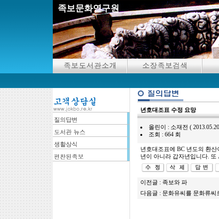
족보문화연구원
년호대조표 수정 요망
올린이 : 소재전 ( 2013.05.20 10
조회 : 664 회
년호대조표에 BC 년도의 환산이
년이 아니라 갑자년입니다. 또 
이전글 :
족보와 파
다음글 :
문화유씨를 문화류씨로