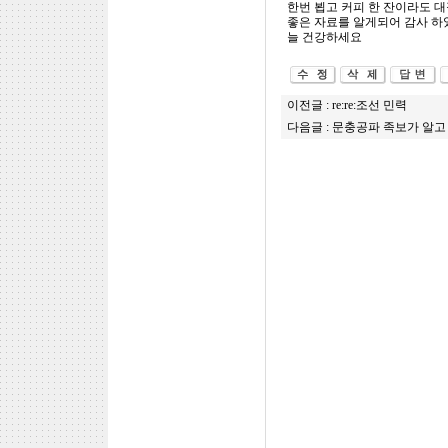
한번 뵙고 커피 한 잔이라도 
좋은 자료를 알게되어 감사 하
늘 건강하세요
이전글 :
re:re:조선 민력
다음글 :
문충공파 족보가 알고