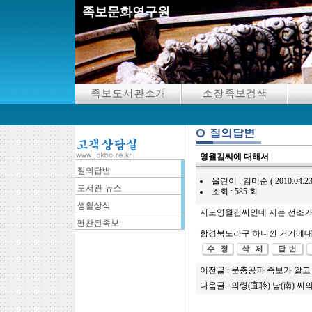
족보문화연구원
영월김씨에 대해서
올린이 : 김미순 ( 2010.04.23 02
조회 : 585 회
저도영월김씨인데 저는 선조가
함경북도라구 하니깐 거기에대
이전글 :
문충공파 족보가 알고
다음글 :
의령(宜聆) 남(南) 씨